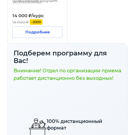
позволяющие будущим
экскурсионных
специалистам уверенно
маршрутов;
чувствовать себя во
14 000 ₽/курс
время экскурсий и
Психологию общения
16 000 ₽
−2000
эффективно решать
с аудиторией и приемы
возникающие задачи.
Подробнее
эффективного
взаимодействия с
группой;
Подберем программу для
Особенности работы с
Вас!
различными типами
Внимание! Отдел по организации приема
клиентов.
работает дистанционно без выходных!
100% дистанционный
формат