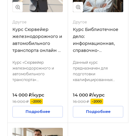
и инструментами
автоматизации
тестирования.
Другое
Другое
Курс Сюрвейер
Курс Библиотечное
железнодорожного и
дело:
автомобильного
информационная,
транспорта онлайн с
справочно-
выдачей диплома
библиографическая
Курс «Сюрвейер
Данный курс
и научно-
железнодорожного и
предназначен для
аналитическая
автомобильного
подготовки
деятельность
транспорта»
квалифицированных
библиотек онлайн с
предназначен для
специалистов в области
подготовки
библиотечного дела. В
выдачей диплома
14 000 ₽/курс
14 000 ₽/курс
квалифицированных
рамках программы
16 000 ₽
16 000 ₽
−2000
−2000
специалистов,
слушатели получат
обладающих глубокими
глубокие теоретические
Подробнее
Подробнее
знаниями в области
знания и практические
диагностики и оценки
навыки, необходимые для
технического состояния
эффективной работы в
транспортных объектов.
современных условиях.