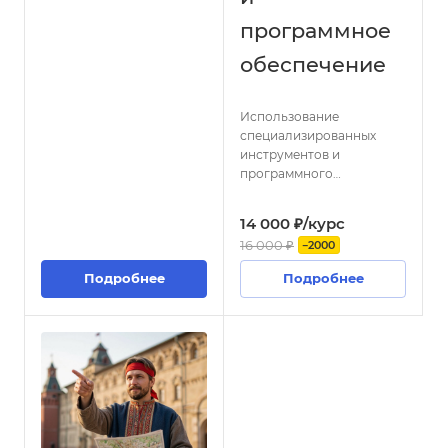
программное
обеспечение
Использование
специализированных
инструментов и
программного
обеспечения для
управления проектами,
14 000 ₽/курс
таких как MS Project, Jira,
16 000 ₽
−2000
Trello и др.
Подробнее
Подробнее