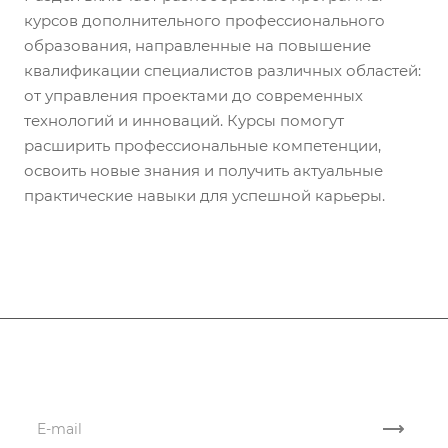
мероприятий по
курсов дополнительного профессионального
обеспечению
образования, направленные на повышение
безопасности объектов и
квалификации специалистов различных областей:
территорий.
от управления проектами до современных
Военная подготовка и
технологий и инноваций. Курсы помогут
мобилизация
—
расширить профессиональные компетенции,
обучение приемам
освоить новые знания и получить актуальные
самообороны, знание
практические навыки для успешной карьеры.
порядка мобилизации и
формирования резервов.
Подписывайтесь
на новости и акции