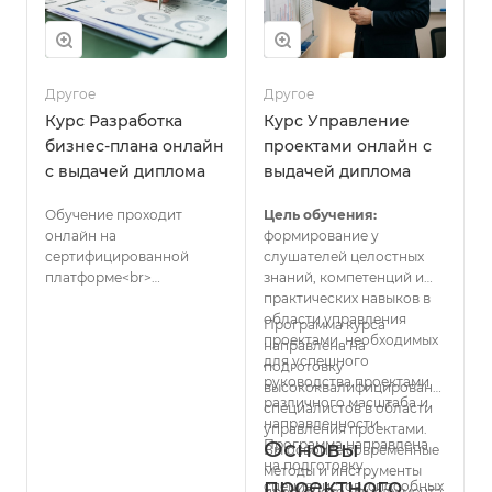
Другое
Другое
Курс Разработка
Курс Управление
бизнес-плана онлайн
проектами онлайн с
с выдачей диплома
выдачей диплома
Обучение проходит
Цель обучения:
онлайн на
формирование у
сертифицированной
слушателей целостных
платформе<br>
знаний, компетенций и
<br>
практических навыков в
области управления
Программа курса
проектами, необходимых
направлена на
для успешного
подготовку
руководства проектами
высококвалифицированных
различного масштаба и
специалистов в области
направленности.
управления проектами.
Основы
Программа направлена
Вы освоите современные
на подготовку
методы и инструменты
проектного
специалистов, способных
проектного менеджмента,