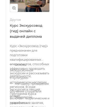
Другое
Курс Экскурсовод
(гид) онлайн с
выдачей диплома
Курс «Экскурсовод (гид)»
предназначен для
подготовки
квалифицированных
специалистов, способных
Основы
эффективно проводить
экскурсионной
экскурсии и рассказывать
деятельности;
о культурно-
историческом наследии
Методику проведения
регионов. В ходе
экскурсий и лекций;
обучения слушатели
Программа курса
освоят:
Технологии
включает теоретические и
разработки
практические занятия,