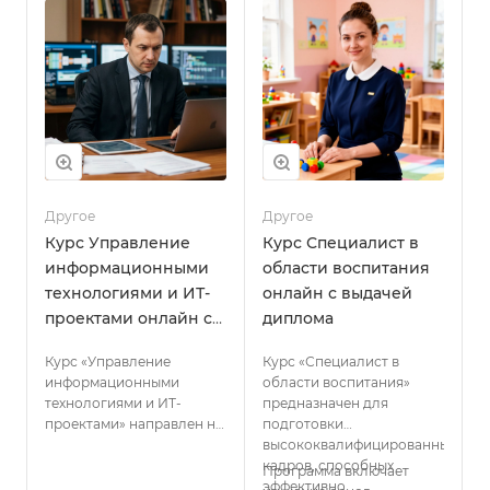
психоэмоционального
состояния.
Другое
Другое
Курс Управление
Курс Специалист в
информационными
области воспитания
технологиями и ИТ-
онлайн с выдачей
проектами онлайн с
диплома
выдачей диплома
Курс «Управление
Курс «Специалист в
информационными
области воспитания»
технологиями и ИТ-
предназначен для
проектами» направлен на
подготовки
подготовку
высококвалифицированных
квалифицированных
кадров, способных
Программа включает
специалистов, способных
эффективно