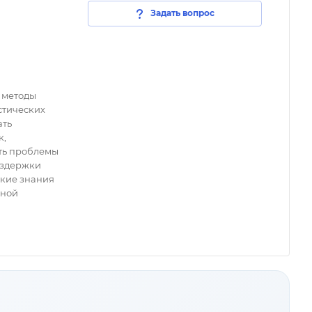
Задать вопрос
 методы
стических
ать
к,
ть проблемы
издержки
ские знания
шной