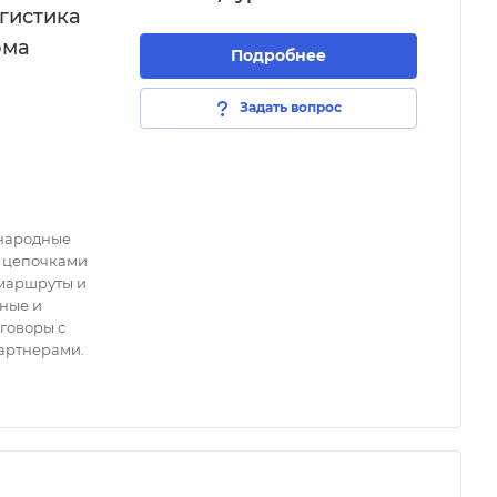
гистика
ома
Подробнее
Задать вопрос
ународные
ь цепочками
 маршруты и
ные и
говоры с
артнерами.