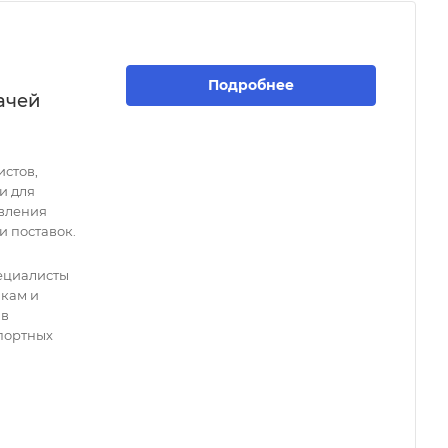
Подробнее
ачей
истов,
и для
вления
 поставок.
пециалисты
пкам и
 в
портных