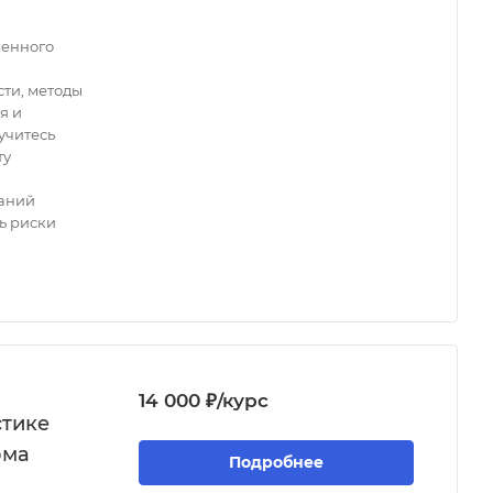
женного
ти, методы
я и
учитесь
ту
,
ваний
ь риски
14 000 ₽/курс
стике
ома
Подробнее