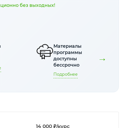
нционно без выходных!
в
Материалы
е
программы
→
я
доступны
бессрочно
е
Подробнее
14 000 ₽/курс