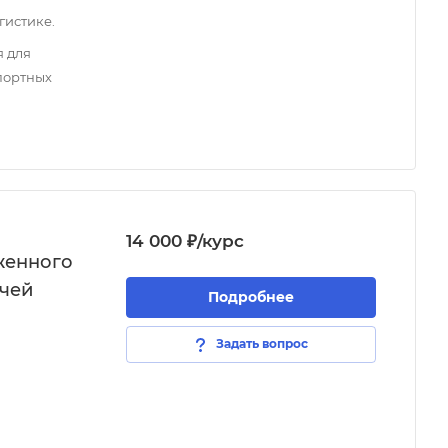
гистике.
 для
портных
14 000 ₽/курс
женного
ачей
Подробнее
Задать вопрос