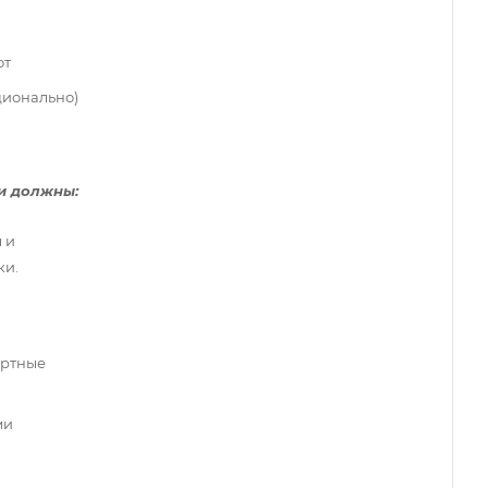
от
ционально)
и должны:
 и
ки.
ортные
ми