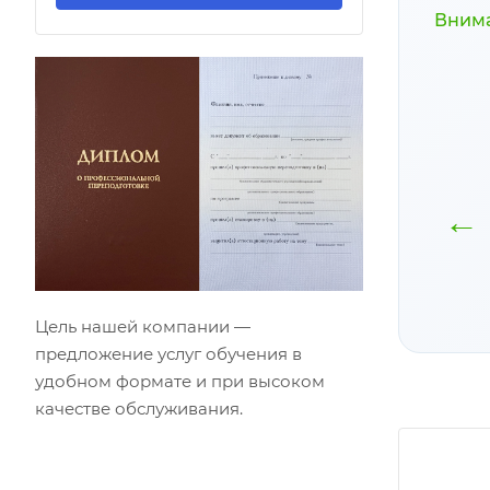
Внима
Материалы
Скидки на
программы
обучение
←
доступны
Подробнее
бессрочно
Подробнее
Цель нашей компании —
предложение услуг обучения в
удобном формате и при высоком
качестве обслуживания.