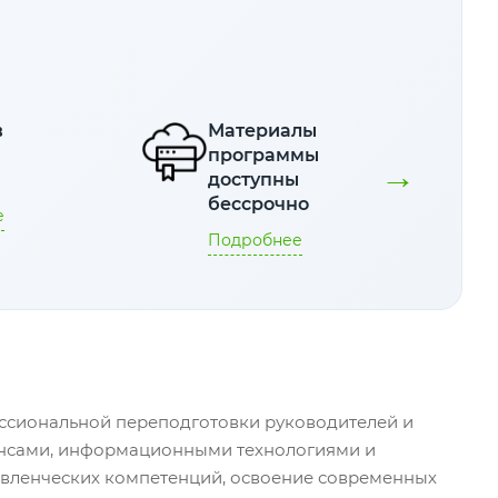
в
Материалы
е
программы
→
я
доступны
бессрочно
е
Подробнее
сиональной переподготовки руководителей и
нансами, информационными технологиями и
авленческих компетенций, освоение современных