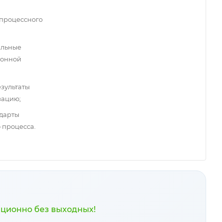
 процессного
альные
ионной
езультаты
зацию;
ндарты
 процесса.
нционно без выходных!