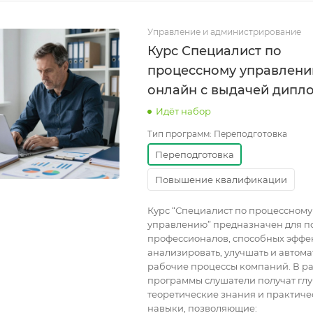
Управление и администрирование
Курс Специалист по
процессному управлен
онлайн с выдачей дипл
Идёт набор
Тип программ:
Переподготовка
Переподготовка
Повышение квалификации
Курс “Специалист по процессному
управлению” предназначен для п
профессионалов, способных эффе
анализировать, улучшать и автом
рабочие процессы компаний. В р
программы слушатели получат гл
теоретические знания и практиче
навыки, позволяющие: