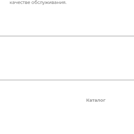
качестве обслуживания.
Подписывайтесь
на новости и ак
Компания
Каталог
Сведения об образовательной
Обучение рабочих и с
организации
(после 9 и 11 класса бе
ВО)
Лицензии