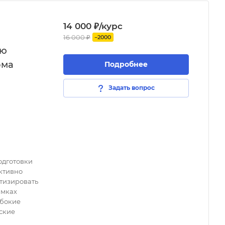
14 000 ₽/курс
16 000 ₽
−2000
ию
ома
Подробнее
Задать вопрос
одготовки
ктивно
атизировать
амках
убокие
ские