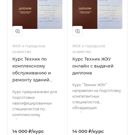
диагностику состояния
зданий, определять
причины неисправностей,
разрабатывать планы
мероприятий по
устранению дефектов и
поддерживать объекты
недвижимости в
ЖКХ и городское
исправном состоянии.
ЖКХ и городское
хозяйство
хозяйство
Курс Техник по
Курс Техник ЖЭУ
комплексному
онлайн с выдачей
обслуживанию и
диплома
ремонту зданий
Курс “Техник ЖЭУ”
онлайн с выдачей
направлен на подготовку
Курс предназначен для
диплома
компетентных
подготовки
специалистов,
квалифицированных
обладающих
специалистов по
необходимыми знаниями
комплексному
и умениями для
обслуживанию и ремонту
эффективного
зданий. В рамках
14 000 ₽/курс
управления
14 000 ₽/курс
программы слушатели