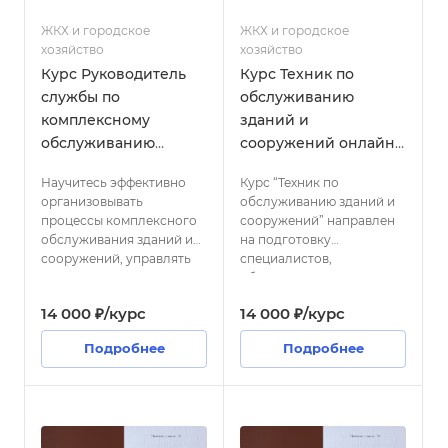
ЖКХ и городское
ЖКХ и городское
хозяйство
хозяйство
Курс Руководитель
Курс Техник по
службы по
обслуживанию
комплексному
зданий и
обслуживанию
сооружений онлайн
зданий и
с выдачей диплома
Научитесь эффективно
Курс “Техник по
сооружений онлайн
организовывать
обслуживанию зданий и
с выдачей диплома
процессы комплексного
сооружений” направлен
обслуживания зданий и
на подготовку
сооружений, управлять
специалистов,
ресурсами и
обладающих
обеспечивать высокое
необходимыми знаниями
14 000 ₽/курс
14 000 ₽/курс
качество
и умениями для
предоставляемых услуг.
эффективного
Подробнее
Подробнее
обслуживания и ремонта
строительных
конструкций и
инженерных систем. Вы
научитесь проводить