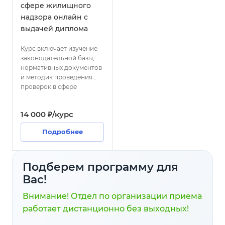
сфере жилищного
надзора онлайн с
выдачей диплома
Курс включает изучение
законодательной базы,
нормативных документов
и методик проведения
проверок в сфере
жилищного надзора.
Участники освоят
14 000 ₽/курс
практические навыки
выявления нарушений,
Подробнее
оформления
документации и
взаимодействия с
заинтересованными
Подберем программу для
сторонами.
Вас!
Внимание! Отдел по организации приема
работает дистанционно без выходных!