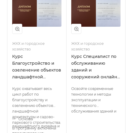
ЖКХ и городское
ЖКХ и городское
хозяйство
хозяйство
Курс
Курс Специалист по
Благоустройство и
обслуживанию
озеленение объектов
зданий и
ландшафтной
сооружений онлайн
архитектуры и
с выдачей диплома
Курс охватывает весь
Освойте современные
садово-паркового
цикл работ по
технологии и методы
строительства
благоустройству и
эксплуатации и
онлайн с выдачей
озеленению объектов
технического
диплома
ландшафтной
обслуживания зданий и
архитектуры и садово-
сооружений. Получите
Основы
паркового строительства.
практические навыки
ландшафтного дизайна и
В программу включены
проведения