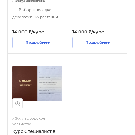
проектирования;
следующие темы:
диагностических
исследований,
Выбор и посадка
выполнения ремонтов и
декоративных растений;
реконструкции,
обеспечения
Технология
безопасности и
14 000 ₽/курс
14 000 ₽/курс
устройства газонов,
надежности объектов.
цветников и водоемов;
Подробнее
Подробнее
Организация
строительных и
монтажных работ;
Контроль качества и
мониторинг состояния
объектов.
ЖКХ и городское
хозяйство
Курс Специалист в