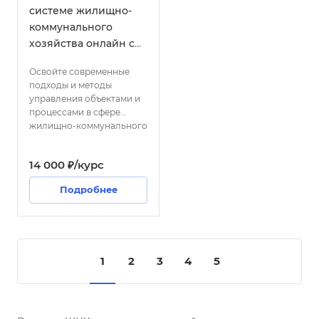
системе жилищно-
коммунального
хозяйства онлайн с
выдачей диплома
Освойте современные
подходы и методы
управления объектами и
процессами в сфере
жилищно-коммунального
хозяйства. Научитесь
эффективно планировать,
14 000 ₽/курс
контролировать и
оптимизировать
Подробнее
деятельность
предприятий ЖКХ,
обеспечивая высокое
качество обслуживания
населения.
1
2
3
4
5