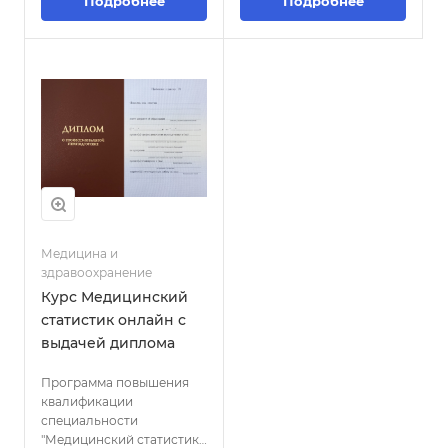
Подробнее
специалистов навыкам
Подробнее
регулировки оптических
эффективной
изделий, таких как очки и
организации и ведения
линзы, с учетом
медицинской
особенностей зрения
документации,
пациентов, а также
использованию
обеспечивает
современных
обновленные знания о
информационных систем
современных методах и
и технологий в процессе
технологиях оптической
регистрации и учета
коррекции.
медицинских данных, а
также обеспечивает
понимание важности
точной и своевременной
Медицина и
документации в
здравоохранение
медицинской практике.
Курс Медицинский
статистик онлайн с
выдачей диплома
Программа повышения
квалификации
специальности
"Медицинский статистик"