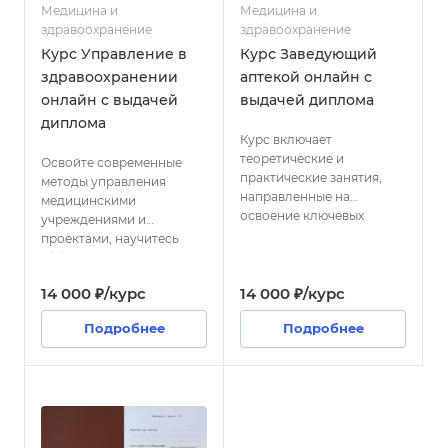
Медицина и
Медицина и
здравоохранение
здравоохранение
Курс Управление в
Курс Заведующий
здравоохранении
аптекой онлайн с
онлайн с выдачей
выдачей диплома
диплома
Курс включает
теоретические и
Освойте современные
практические занятия,
методы управления
направленные на
медицинскими
освоение ключевых
учреждениями и
компетенций
проектами, научитесь
заведующего аптекой.
эффективно
Участники научатся
организовывать работу
14 000 ₽/курс
эффективно
14 000 ₽/курс
персонала, обеспечивать
организовывать работу
высокое качество
Подробнее
Подробнее
коллектива,
медицинской помощи и
контролировать качество
оптимизировать
предоставляемых услуг и
процессы в сфере
обеспечивать
здравоохранения.
бесперебойное
снабжение аптеки
лекарственными