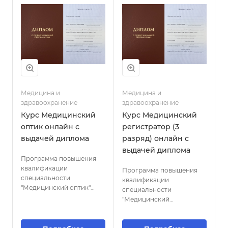
Медицина и
Медицина и
здравоохранение
здравоохранение
Курс Медицинский
Курс Медицинский
оптик онлайн с
регистратор (3
выдачей диплома
разряд) онлайн с
выдачей диплома
Программа повышения
квалификации
Программа повышения
специальности
квалификации
"Медицинский оптик"
специальности
предоставляет
"Медицинский
специалистам знания и
регистратор (3 разряд)"
навыки в области
направлена на обучение
подбора, изготовления и