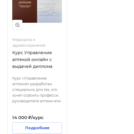
препаратами.
Медицина и
здравоохранение
Курс Управление
аптекой онлайн с
выдачей диплома
Курс «Управление
аптекой» разработан
специально для тех, кто
хочет освоить профессию
руководителя аптеки или
повысить свою
квалификацию. В рамках
14 000 ₽/курс
программы вы изучите
основы организации
Подробнее
работы аптеки,