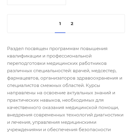
управление персоналом,
бухгалтерский учет,
логистику и
маркетинговые стратегии
1
2
аптечной сети.
Полученные знания
помогут эффективно
управлять аптечным
учреждением и успешно
Раздел посвящен программам повышения
развивать бизнес в
квалификации и профессиональной
области
переподготовки медицинских работников
здравоохранения.
различных специальностей: врачей, медсестер,
фармацевтов, организаторов здравоохранения и
специалистов смежных областей. Курсы
направлены на освоение актуальных знаний и
практических навыков, необходимых для
качественного оказания медицинской помощи,
внедрения современных технологий диагностики
и лечения, управления медицинскими
учреждениями и обеспечения безопасности