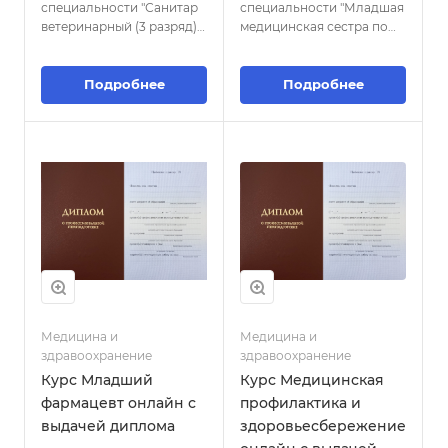
специальности "Санитар
специальности "Младшая
ветеринарный (3 разряд)"
медицинская сестра по
направлена на обучение
уходу за больными"
санитарных ветеринарных
предоставляет
норм и правил, процедур
Подробнее
современные знания и
Подробнее
дезинфекции,
навыки, необходимые для
дезинсекции и
эффективного ухода за
дератизации, а также
пациентами, включая
методов обеспечения
умения по оказанию
безопасности
базовой медицинской
ветеринарных
помощи, контролю за
мероприятий.
состоянием больных,
обеспечению комфорта и
безопасности в
медицинской среде.
Медицина и
Медицина и
здравоохранение
здравоохранение
Курс Младший
Курс Медицинская
фармацевт онлайн с
профилактика и
выдачей диплома
здоровьесбережение