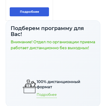
направлена на обучение
специалистов методам
сбора, анализа и
Подробнее
интерпретации
медицинских данных, а
также на овладение
Подберем программу для
навыками использования
Вас!
статистических
инструментов для оценки
Внимание! Отдел по организации приема
эффективности
медицинских процедур,
работает дистанционно без выходных!
разработки стратегий
улучшения качества
медицинской помощи и
принятия
информированных
решений в сфере
здравоохранения.
100% дистанционный
формат
Подробнее