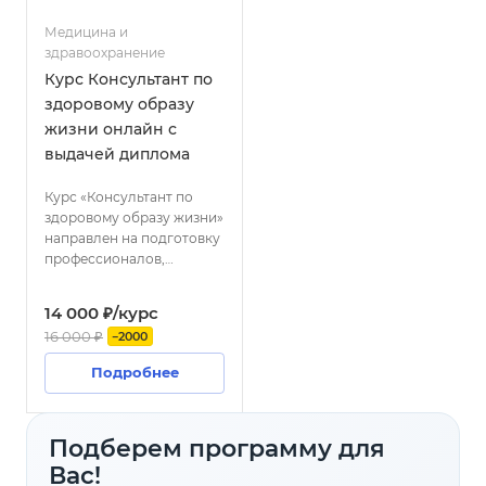
различными структурами
коррекции;
Медицина и
власти и образования.
Практические навыки
здравоохранение
оказания первой
Курс Консультант по
медицинской помощи и
здоровому образу
самопомощи.
жизни онлайн с
выдачей диплома
Курс «Консультант по
здоровому образу жизни»
направлен на подготовку
профессионалов,
способных оказывать
квалифицированную
14 000 ₽/курс
помощь людям в
16 000 ₽
−2000
вопросах правильного
питания, физической
Подробнее
активности и
формирования здоровых
привычек. Программа
Подберем программу для
включает изучение основ
физиологии человека,
Вас!
принципов