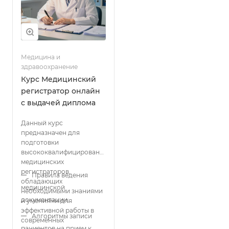
Медицина и
здравоохранение
Курс Медицинский
регистратор онлайн
с выдачей диплома
Данный курс
предназначен для
подготовки
высококвалифицированных
медицинских
регистраторов,
Правила ведения
обладающих
медицинской
необходимыми знаниями
документации;
и умениями для
эффективной работы в
Алгоритмы записи
современных
пациентов на прием к