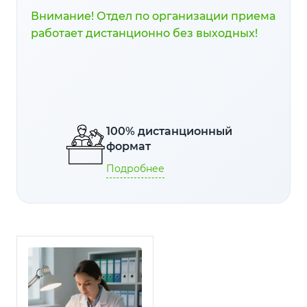
рационального питания,
Внимание! Отдел по организации приема
методов контроля веса и
работает дистанционно без выходных!
управления стрессом.
Выпускники получат
необходимые
компетенции для
проведения
индивидуальных
консультаций,
разработки
100% дистанционный
персонализированных
формат
планов и мониторинга
Подробнее
результатов клиентов.