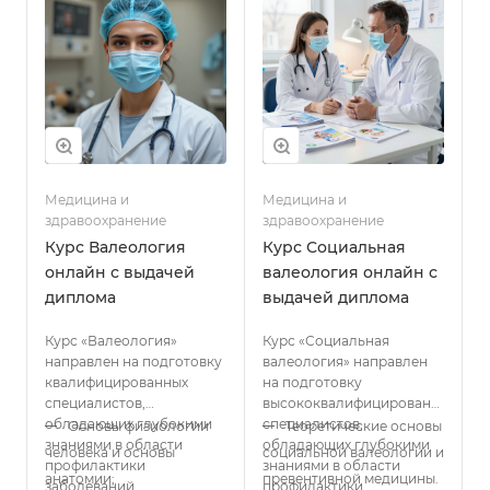
Медицина и
Медицина и
здравоохранение
здравоохранение
Курс Валеология
Курс Социальная
онлайн с выдачей
валеология онлайн с
диплома
выдачей диплома
Курс «Валеология»
Курс «Социальная
направлен на подготовку
валеология» направлен
квалифицированных
на подготовку
специалистов,
высококвалифицированных
обладающих глубокими
специалистов,
Основы физиологии
Теоретические основы
знаниями в области
обладающих глубокими
человека и основы
социальной валеологии и
профилактики
знаниями в области
анатомии;
превентивной медицины.
заболеваний,
профилактики