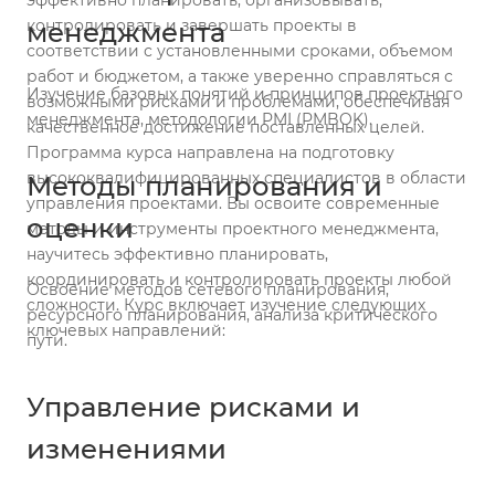
эффективно планировать, организовывать,
контролировать и завершать проекты в
менеджмента
соответствии с установленными сроками, объемом
работ и бюджетом, а также уверенно справляться с
Изучение базовых понятий и принципов проектного
возможными рисками и проблемами, обеспечивая
менеджмента, методологии PMI (PMBOK).
качественное достижение поставленных целей.
Программа курса направлена на подготовку
высококвалифицированных специалистов в области
Методы планирования и
управления проектами. Вы освоите современные
оценки
методы и инструменты проектного менеджмента,
научитесь эффективно планировать,
координировать и контролировать проекты любой
Освоение методов сетевого планирования,
сложности. Курс включает изучение следующих
ресурсного планирования, анализа критического
ключевых направлений:
пути.
Управление рисками и
изменениями