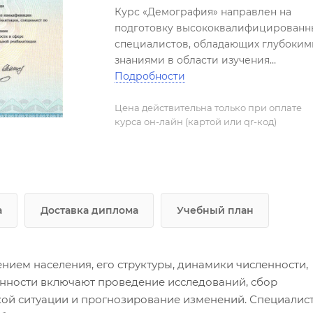
Курс «Демография» направлен на
подготовку высококвалифицированн
специалистов, обладающих глубоким
знаниями в области изучения
населения, его структуры, динамики
Подробности
численности и воспроизводства.
Участники курса получат навыки сбор
Цена действительна только при оплате
курса он-лайн (картой или qr-код)
анализа и интерпретации
демографических данных, разработки
прогнозов и рекомендаций по
улучшению демографической
ситуации. Программа включает
изучение методов переписи
а
Доставка диплома
Учебный план
населения, анализа миграционных
потоков, оценки влияния социальных
факторов на демографическое
нием населения, его структуры, динамики численности,
поведение и разработку стратегий
нности включают проведение исследований, сбор
социальной политики.
ой ситуации и прогнозирование изменений. Специалис