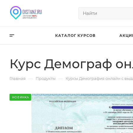
КАТАЛОГ КУРСОВ
АКЦИ
Курс Демограф он
—
—
Главная
Продукты
Курсы Демография онлайн с выд
НОВИНКА