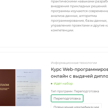
практическими навыками разраб
внедрения прикладных решений. 
программы изучаются современн
анализа данных, алгоритмы
программирования, базы данных,
управления проектами и другие 
компетенции.
Информационные технологии
Курс Web-программиро
онлайн с выдачей дипл
Идёт набор
Тип программ:
Переподготовка
Переподготовка
Повышение квалификации