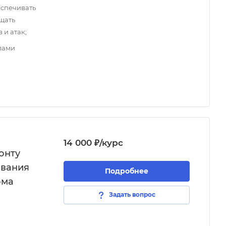
еспечивать
щать
 и атак;
лами
14 000 ₽/курс
онту
ования
Подробнее
ома
Задать вопрос