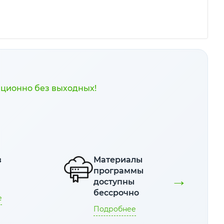
нционно без выходных!
в
Материалы
е
программы
→
я
доступны
бессрочно
е
Подробнее