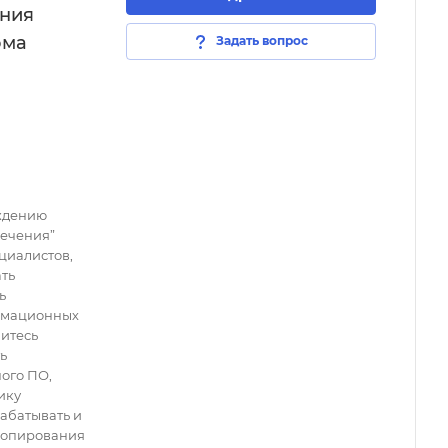
ения
ома
Задать вопрос
ждению
ечения”
циалистов,
ть
ь
рмационных
читесь
ь
ого ПО,
ику
рабатывать и
копирования