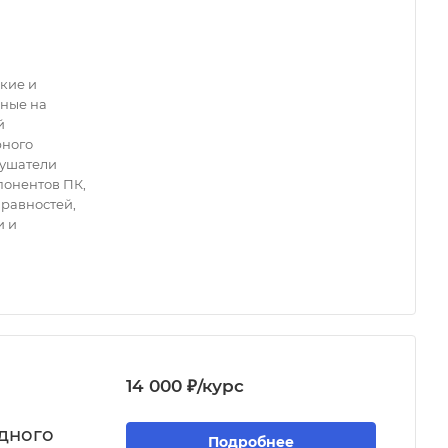
кие и
нные на
й
рного
лушатели
понентов ПК,
равностей,
и и
14 000 ₽/курс
дного
Подробнее