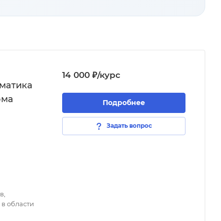
14 000 ₽/курс
матика
ома
Подробнее
Задать вопрос
в,
в области