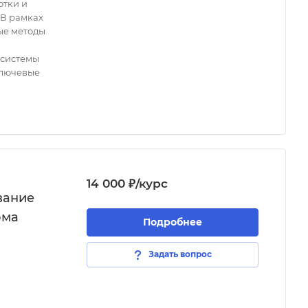
отки и
В рамках
ые методы
 системы
ключевые
14 000 ₽/курс
вание
ома
Подробнее
Задать вопрос