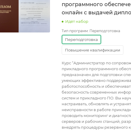
программного обеспеч
онлайн с выдачей дипл
Идёт набор
Тип программ:
Переподготовка
Переподготовка
Повышение квалификации
Курс “Администратор по сопрово
прикладного программного обесп
предназначен для подготовки спе
умеющих эффективно поддержива
работоспособность и обеспечиват
безопасность современных инфо
систем и прикладного ПО. Вы нау
настраивать, обновлять и устранят
неисправности в работе прикладн
проводить мониторинг и диагност
серверов и рабочих станций, раз
внедрять процедуры резервного 