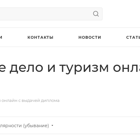
И
КОНТАКТЫ
НОВОСТИ
СТАТ
е дело и туризм онл
м онлайн с выдачей диплома
лярности (убывание)