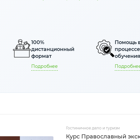
100%
Помощь 
дистанционный
процесс
формат
обучени
Подробнее
Подробне
Гостиничное дело и туризм
Курс Православный экс