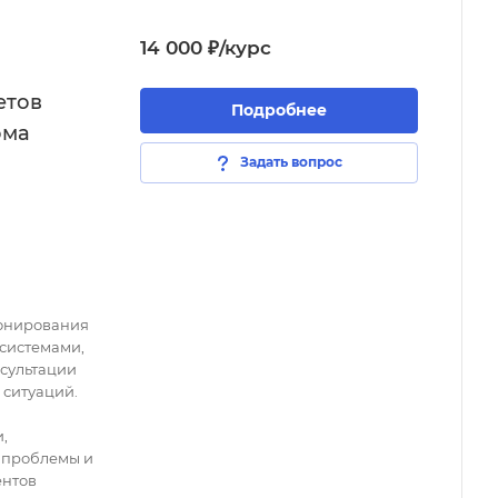
14 000 ₽/курс
етов
Подробнее
ома
Задать вопрос
ронирования
 системами,
нсультации
 ситуаций.
,
 проблемы и
ентов