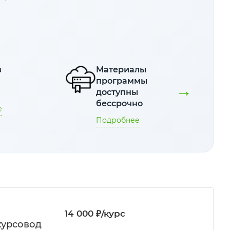
в
Материалы
е
программы
→
я
доступны
бессрочно
е
Подробнее
14 000 ₽/курс
курсовод