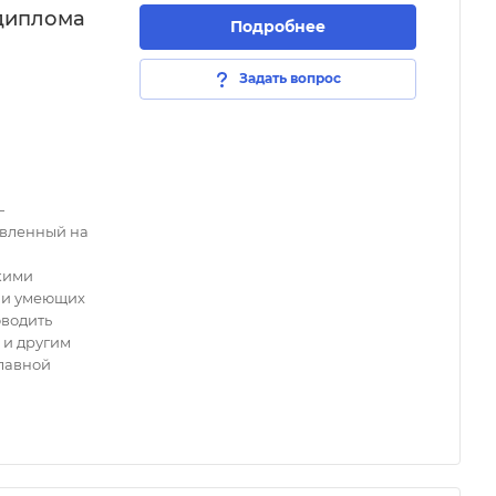
 диплома
Подробнее
Задать вопрос
—
авленный на
кими
 и умеющих
оводить
 и другим
лавной