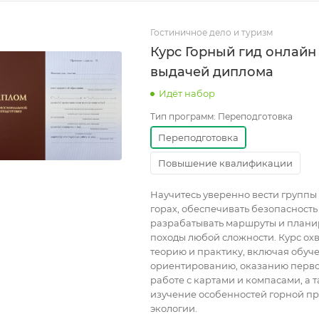
Гостиничное дело и туризм
Курс Горный гид онлайн
выдачей диплома
Идёт набор
Тип программ:
Переподготовка
Переподготовка
Повышение квалификации
Научитесь уверенно вести группы 
горах, обеспечивать безопасность
разрабатывать маршруты и плани
походы любой сложности. Курс ох
теорию и практику, включая обуч
ориентированию, оказанию перв
работе с картами и компасами, а 
изучение особенностей горной п
экологии.