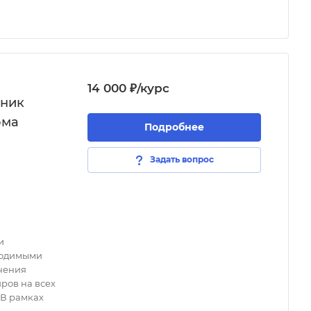
14 000 ₽/курс
дник
ома
Подробнее
Задать вопрос
и
ходимыми
чения
ров на всех
 В рамках