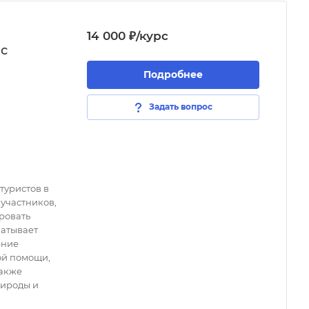
14 000 ₽/курс
 с
Подробнее
Задать вопрос
туристов в
 участников,
ровать
ватывает
ение
ой помощи,
также
рироды и