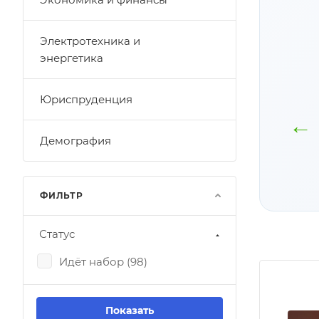
Электротехника и
энергетика
Материалы
Скидки на
Юриспруденция
программы
обучение
←
доступны
Подробнее
Демография
бессрочно
Подробнее
ФИЛЬТР
Статус
Идёт набор (
98
)