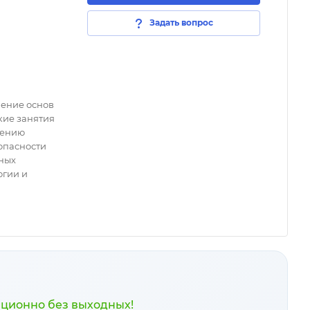
Задать вопрос
чение основ
кие занятия
дению
опасности
дных
огии и
нционно без выходных!