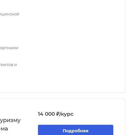
ицинской
портными
иктов и
14 000 ₽/курс
туризму
ома
Подробнее