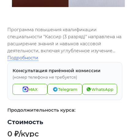
Программа повышения квалификации
специальности "Кассир (3 разряд)" направлена на
расширение знаний и навыков кассовой
деятельности, включая углубленное изучение
операций по приему и выдаче денежных средств,
Подробности
обработке финансовых операций, а также
Консультация приёмной комиссии
ознакомление с современными технологиями в
(номер телефона не требуется)
области финансового обслуживания.
MAX
Telegram
WhatsApp
Продолжительность курса:
Стоимость
0 ₽/курс