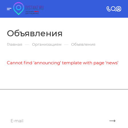
Объявления
—
—
Главная
Организациям
Объявления
Cannot find 'announcing' template with page 'news'
Подписывайтесь
на новости и акции